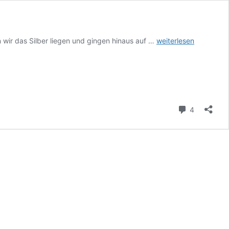
Lachen
wir das Silber liegen und gingen hinaus auf …
weiterlesen
bei
Weinen.
Kommenta
4