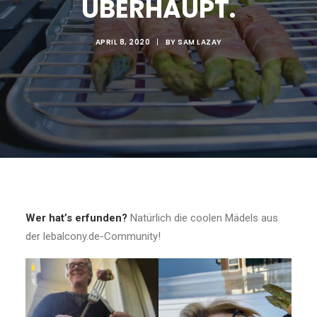
ÜBERHAUPT.
APRIL 8, 2020
|
BY
SAM LAZAY
Wer hat’s erfunden?
Natürlich die coolen Mädels aus
der lebalcony.de-Community!