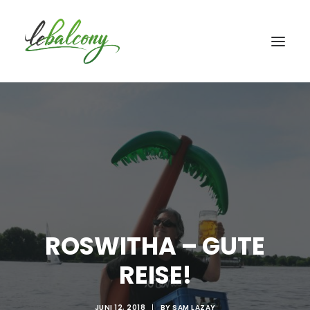
ROSWITHA – GUTE
REISE!
JUNI 12, 2018
|
BY
SAM LAZAY