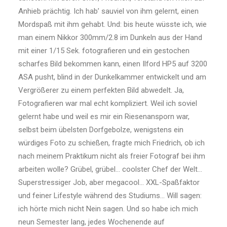
Anhieb prächtig. Ich hab’ sauviel von ihm gelernt, einen
Mordspaß mit ihm gehabt. Und: bis heute wüsste ich, wie
man einem Nikkor 300mm/2.8 im Dunkeln aus der Hand
mit einer 1/15 Sek. fotografieren und ein gestochen
scharfes Bild bekommen kann, einen Ilford HP5 auf 3200
ASA pusht, blind in der Dunkelkammer entwickelt und am
Vergrößerer zu einem perfekten Bild abwedelt. Ja,
Fotografieren war mal echt kompliziert. Weil ich soviel
gelernt habe und weil es mir ein Riesenansporn war,
selbst beim übelsten Dorfgebolze, wenigstens ein
würdiges Foto zu schießen, fragte mich Friedrich, ob ich
nach meinem Praktikum nicht als freier Fotograf bei ihm
arbeiten wolle? Grübel, grübel… coolster Chef der Welt…
Superstressiger Job, aber megacool… XXL-Spaßfaktor
und feiner Lifestyle während des Studiums… Will sagen:
ich hörte mich nicht Nein sagen. Und so habe ich mich
neun Semester lang, jedes Wochenende auf