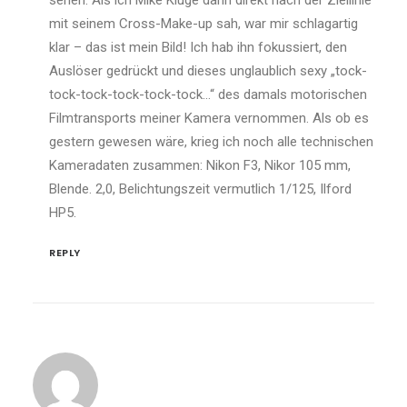
sehen. Als ich Mike Kluge dann direkt nach der Ziellinie
mit seinem Cross-Make-up sah, war mir schlagartig
klar – das ist mein Bild! Ich hab ihn fokussiert, den
Auslöser gedrückt und dieses unglaublich sexy „tock-
tock-tock-tock-tock-tock…“ des damals motorischen
Filmtransports meiner Kamera vernommen. Als ob es
gestern gewesen wäre, krieg ich noch alle technischen
Kameradaten zusammen: Nikon F3, Nikor 105 mm,
Blende. 2,0, Belichtungszeit vermutlich 1/125, Ilford
HP5.
REPLY