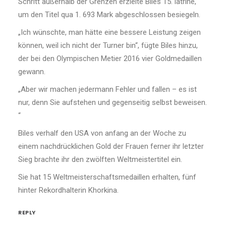
Schritt außerhalb der Grenzen erzielte Biles 15. latrine,
um den Titel qua 1. 693 Mark abgeschlossen besiegeln.
„Ich wünschte, man hätte eine bessere Leistung zeigen
können, weil ich nicht der Turner bin“, fügte Biles hinzu,
der bei den Olympischen Metier 2016 vier Goldmedaillen
gewann.
„Aber wir machen jedermann Fehler und fallen – es ist
nur, denn Sie aufstehen und gegenseitig selbst beweisen.
“
Biles verhalf den USA von anfang an der Woche zu
einem nachdrücklichen Gold der Frauen ferner ihr letzter
Sieg brachte ihr den zwölften Weltmeistertitel ein.
Sie hat 15 Weltmeisterschaftsmedaillen erhalten, fünf
hinter Rekordhalterin Khorkina.
REPLY