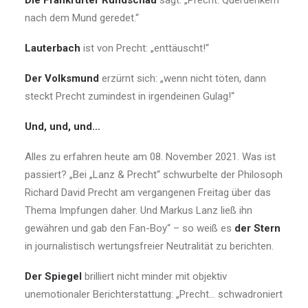
Die Frankfurter Rundschau
sagt: „Precht: Querdenkern
nach dem Mund geredet.“
Lauterbach
ist von Precht: „enttäuscht!“
Der Volksmund
erzürnt sich: „wenn nicht töten, dann
steckt Precht zumindest in irgendeinen Gulag!“
Und, und, und…
Alles zu erfahren heute am 08. November 2021. Was ist
passiert? „Bei „Lanz & Precht“ schwurbelte der Philosoph
Richard David Precht am vergangenen Freitag über das
Thema Impfungen daher. Und Markus Lanz ließ ihn
gewähren und gab den Fan-Boy“ – so weiß es
der Stern
in journalistisch wertungsfreier Neutralität zu berichten.
Der Spiegel
brilliert nicht minder mit objektiv
unemotionaler Berichterstattung: „Precht… schwadroniert