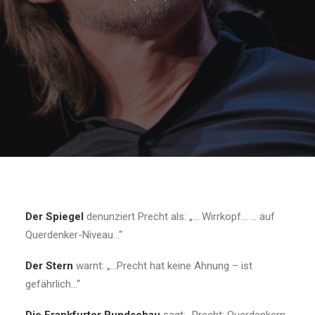
Der Spiegel
denunziert Precht als: „… Wirrkopf… … auf
Querdenker-Niveau…“
Der Stern
warnt: „…Precht hat keine Ahnung – ist
gefährlich…“