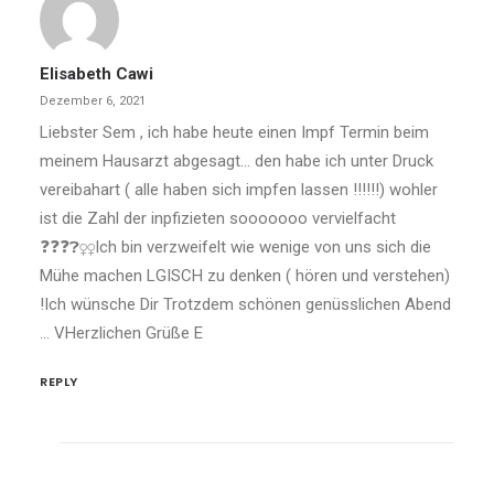
Elisabeth Cawi
Dezember 6, 2021
Liebster Sem , ich habe heute einen Impf Termin beim
meinem Hausarzt abgesagt… den habe ich unter Druck
vereibahart ( alle haben sich impfen lassen ‼️‼️‼️) wohler
ist die Zahl der inpfizieten sooooooo vervielfacht
❓❓❓❓‍♀️‍♀️Ich bin verzweifelt wie wenige von uns sich die
Mühe machen LGISCH zu denken ( hören und verstehen)
!Ich wünsche Dir Trotzdem schönen genüsslichen Abend
… VHerzlichen Grüße E
REPLY