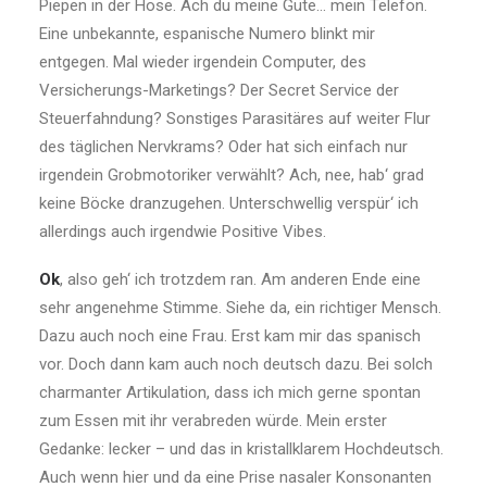
Piepen in der Hose. Ach du meine Güte… mein Telefon.
Eine unbekannte, espanische Numero blinkt mir
entgegen. Mal wieder irgendein Computer, des
Versicherungs-Marketings? Der Secret Service der
Steuerfahndung? Sonstiges Parasitäres auf weiter Flur
des täglichen Nervkrams? Oder hat sich einfach nur
irgendein Grobmotoriker verwählt? Ach, nee, hab‘ grad
keine Böcke dranzugehen. Unterschwellig verspür‘ ich
allerdings auch irgendwie Positive Vibes.
Ok
, also geh‘ ich trotzdem ran. Am anderen Ende eine
sehr angenehme Stimme. Siehe da, ein richtiger Mensch.
Dazu auch noch eine Frau. Erst kam mir das spanisch
vor. Doch dann kam auch noch deutsch dazu. Bei solch
charmanter Artikulation, dass ich mich gerne spontan
zum Essen mit ihr verabreden würde. Mein erster
Gedanke: lecker – und das in kristallklarem Hochdeutsch.
Auch wenn hier und da eine Prise nasaler Konsonanten