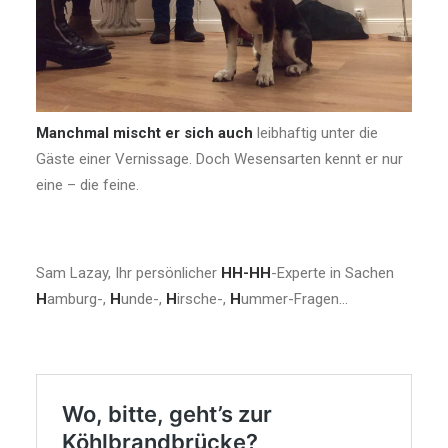
Manchmal mischt er sich auch
leibhaftig unter die
Gäste einer Vernissage. Doch Wesensarten kennt er nur
eine – die feine.
Sam Lazay, Ihr persönlicher
HH-HH
-Experte in Sachen
H
amburg-,
H
unde-,
H
irsche-,
H
ummer-Fragen…