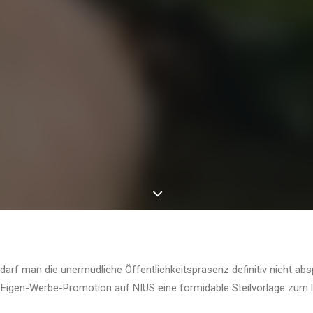
arf man die unermüdliche Öffentlichkeitspräsenz definitiv nicht abs
r Eigen-Werbe-Promotion auf NIUS eine formidable Steilvorlage zum l