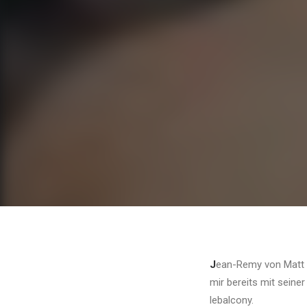
J
ean-Remy von Matt d
mir bereits mit seine
lebalcony.