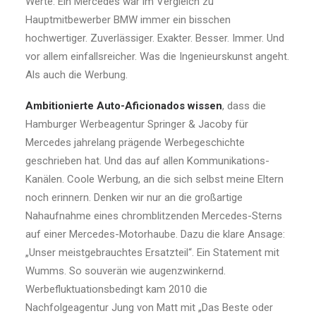
Werte. Ein Mercedes war im Vergleich zu
Hauptmitbewerber BMW immer ein bisschen
hochwertiger. Zuverlässiger. Exakter. Besser. Immer. Und
vor allem einfallsreicher. Was die Ingenieurskunst angeht.
Als auch die Werbung.
Ambitionierte Auto-Aficionados wissen
, dass die
Hamburger Werbeagentur Springer & Jacoby für
Mercedes jahrelang prägende Werbegeschichte
geschrieben hat. Und das auf allen Kommunikations-
Kanälen. Coole Werbung, an die sich selbst meine Eltern
noch erinnern. Denken wir nur an die großartige
Nahaufnahme eines chromblitzenden Mercedes-Sterns
auf einer Mercedes-Motorhaube. Dazu die klare Ansage:
„Unser meistgebrauchtes Ersatzteil“. Ein Statement mit
Wumms. So souverän wie augenzwinkernd.
Werbefluktuationsbedingt kam 2010 die
Nachfolgeagentur Jung von Matt mit „Das Beste oder