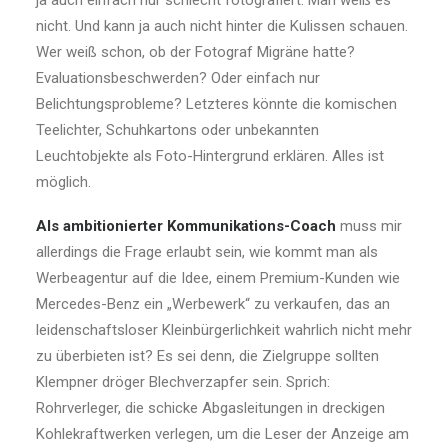
ja auch einfach nur schlecht fotografiert. Man weiß es
nicht. Und kann ja auch nicht hinter die Kulissen schauen.
Wer weiß schon, ob der Fotograf Migräne hatte?
Evaluationsbeschwerden? Oder einfach nur
Belichtungsprobleme? Letzteres könnte die komischen
Teelichter, Schuhkartons oder unbekannten
Leuchtobjekte als Foto-Hintergrund erklären. Alles ist
möglich.
Als ambitionierter Kommunikations-Coach
muss mir
allerdings die Frage erlaubt sein, wie kommt man als
Werbeagentur auf die Idee, einem Premium-Kunden wie
Mercedes-Benz ein „Werbewerk“ zu verkaufen, das an
leidenschaftsloser Kleinbürgerlichkeit wahrlich nicht mehr
zu überbieten ist? Es sei denn, die Zielgruppe sollten
Klempner dröger Blechverzapfer sein. Sprich:
Rohrverleger, die schicke Abgasleitungen in dreckigen
Kohlekraftwerken verlegen, um die Leser der Anzeige am